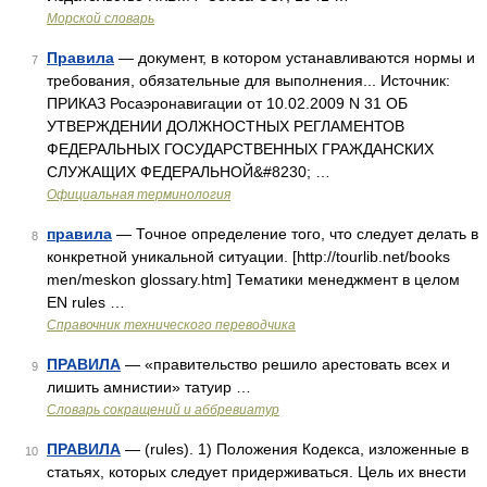
Морской словарь
Правила
— документ, в котором устанавливаются нормы и
7
требования, обязательные для выполнения... Источник:
ПРИКАЗ Росаэронавигации от 10.02.2009 N 31 ОБ
УТВЕРЖДЕНИИ ДОЛЖНОСТНЫХ РЕГЛАМЕНТОВ
ФЕДЕРАЛЬНЫХ ГОСУДАРСТВЕННЫХ ГРАЖДАНСКИХ
СЛУЖАЩИХ ФЕДЕРАЛЬНОЙ&#8230; …
Официальная терминология
правила
— Точное определение того, что следует делать в
8
конкретной уникальной ситуации. [http://tourlib.net/books
men/meskon glossary.htm] Тематики менеджмент в целом
EN rules …
Справочник технического переводчика
ПРАВИЛА
— «правительство решило арестовать всех и
9
лишить амнистии» татуир …
Словарь сокращений и аббревиатур
ПРАВИЛА
— (rules). 1) Положения Кодекса, изложенные в
10
статьях, которых следует придерживаться. Цель их внести