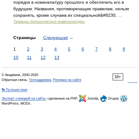
порядок в номенклатуру прошлого и обеспечить его в
будущем. Названия, противоречащие правилам, нельзя
сохранять, кроме случаев их специальной&#8230; …
Термины ботанической номенклатуры
Страницы
Следующая
→
1
2
3
4
5
6
7
8
9
10
11
12
13
© Академик, 2000-2026
18+
Обратная связь:
Техподдержка
,
Реклама на сайте
👣 Путешествия
Экспорт словарей на сайты
, сделанные на PHP,
Joomla,
Drupal,
WordPress, MODx.