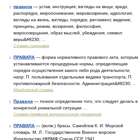
правила
— устав, инструкция; взгляды на вещи, кредо,
3
распорядок, миропонимание, мировоззрение, идеология,
взгляды на жизнь, взгляды, порядок, регламент, видение,
принципы, режим, воззрения, философия,
миросозерцание, образ мыслей, убеждения, символ
веры&#8230; …
Словарь синонимов
ПРАВИЛА
— форма нормативного правового акта, которым
4
устанавливаются процедурные нормы, определяющие
порядок осуществления какого либо рода деятельности,
напр. П. пользования отдельными видами транспорта, П.
противопожарной безопасности. Администрация&#8230; …
Юридический словарь
Правила
— точное определение того, что следует делать в
5
конкретной уникальной ситуации …
Словарь терминов антикризисного управления
ПРАВИЛА
— (волж.) брасы. Самойлов К. И. Морской
6
словарь. М. Л.: Государственное Военно морское
Издательство НКВМФ Союза ССР, 1941 …